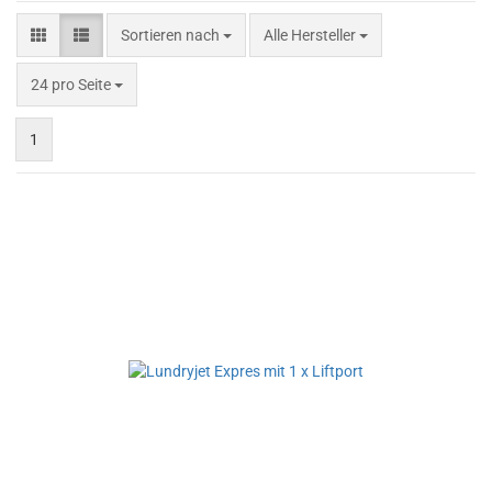
Sortieren nach
Sortieren nach
Alle Hersteller
pro Seite
24 pro Seite
1