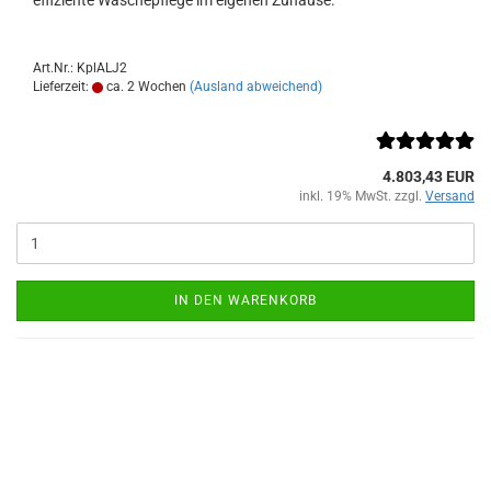
effiziente Wäschepflege im eigenen Zuhause.
Art.Nr.: KplALJ2
Lieferzeit:
ca. 2 Wochen
(Ausland abweichend)
4.803,43 EUR
inkl. 19% MwSt. zzgl.
Versand
IN DEN WARENKORB